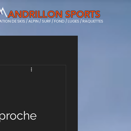
ANDRILLON SPORTS
TION DE SKIS / ALPIN / SURF / FOND / LUGES / RAQUETTES
 proche