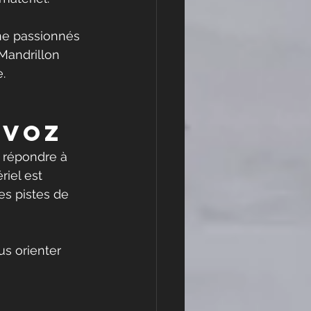
ne passionnés 
Mandrillon 
.
rvoz
 répondre à 
iel est 
es pistes de 
us orienter 