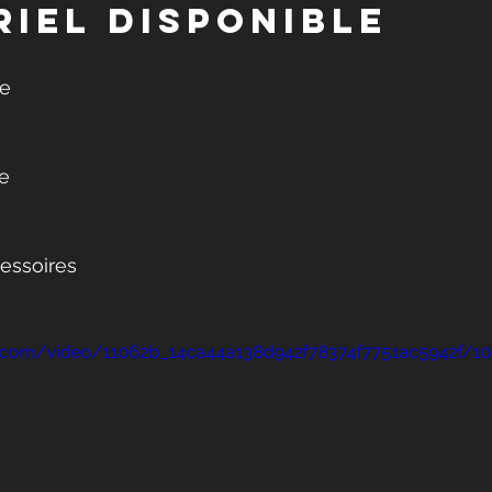
riel disponible
ce
te
essoires
tic.com/video/11062b_14ca44a138d942f78374f7751ac5942f/1