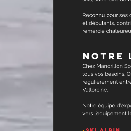
Reconnu pour ses c
et débutants, contri
remercie chaleureus
NOtre 
Chez Mandrillon Spo
tous vos besoins. Q
régulièrement entret
Vallorcine
.
Notre équipe d'expe
vers l’équipement l
-
SKI ALPIN