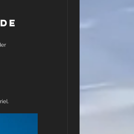
de 
er 
iel.