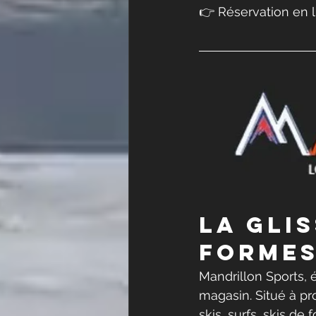
👉 Réservation en l
LA GLI
FORMES 
Mandrillon Sports, 
magasin. Situé à pro
skis, surfs, skis de 