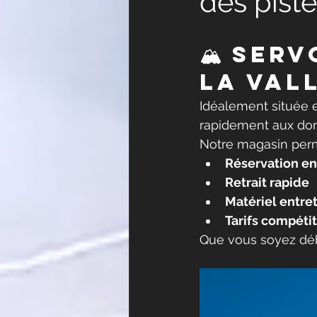
des pist
🏔 Serv
la val
Idéalement située 
rapidement aux dom
Notre magasin perm
Réservation en
Retrait rapide
Matériel entre
Tarifs compétit
Que vous soyez déb