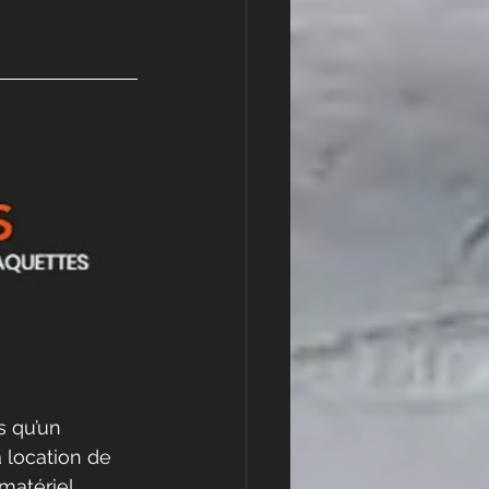
 
s qu’un 
a location de 
 matériel.