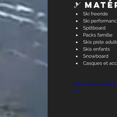
🎿 Maté
Ski freeride
Ski performan
Splitboard
Packs famille
Skis piste adul
Skis enfants
Snowboard
Casques et acc
https://video.wixsta
p4