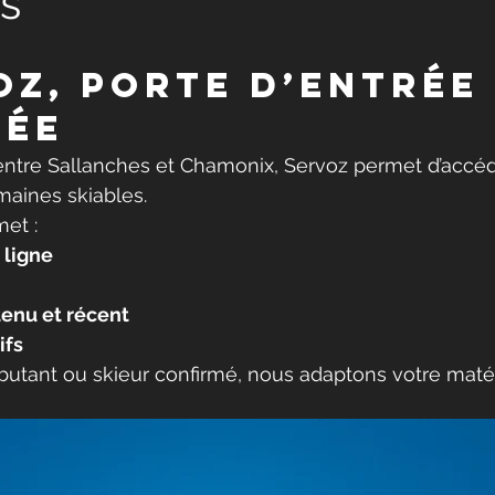
es
oz, porte d’entrée 
lée
entre Sallanches et Chamonix, Servoz permet d’accéd
aines skiables.
et :
 ligne
tenu et récent
ifs
utant ou skieur confirmé, nous adaptons votre matér