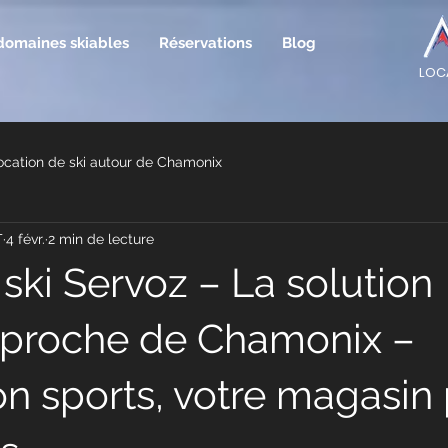
domaines skiables
Réservations
Blog
LOCA
ocation de ski autour de Chamonix
T
4 févr.
2 min de lecture
ski Servoz – La solution
 proche de Chamonix –
on sports, votre magasin