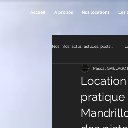
Accueil
À propos
Nos locations
Les 
Nos infos, actus, astuces, posts...
L
Pascal GAILLAGO
Location 
pratique
Mandrill