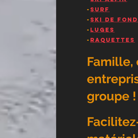
-
SURF
-
SKI DE FOND
-
LUGES
-
RAQUETTES
​Famille,
entrepri
groupe !
Facilitez