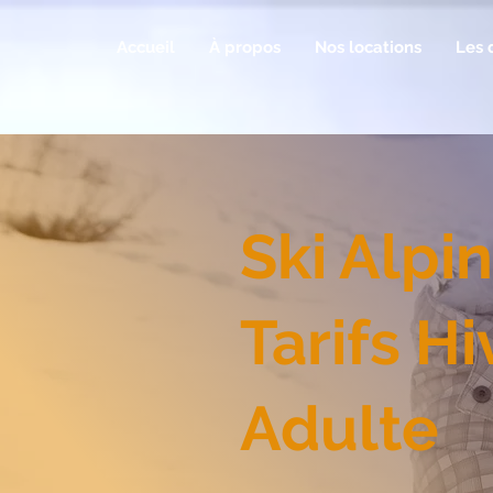
Accueil
À propos
Nos locations
Les 
​Ski Alpi
Tarifs H
Adulte