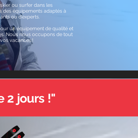
skier ou surfer dans les
ns des équipements adaptés à
tants ou d’experts.
our un équipement de qualité et
stes. Nous nous occupons de tout
 vos vacances !
 2 jours !"