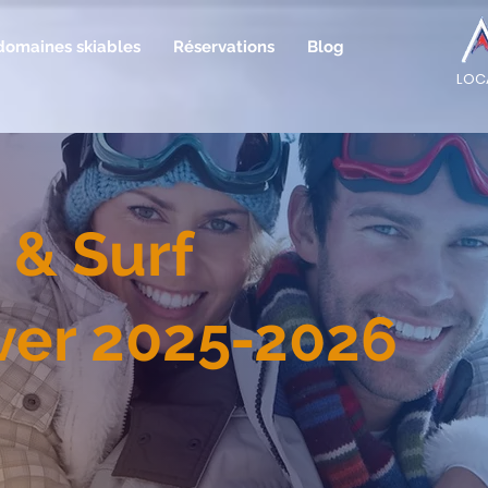
domaines skiables
Réservations
Blog
LOCA
n & Surf
iver 2025-2026