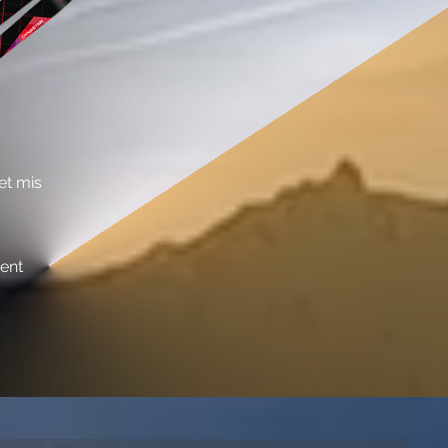
et mis
ment