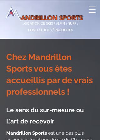
ANDRILLON SPORTS
LOCATION DE SKIS / ALPIN / SURF /
FOND / LUGES / RAQUETTES
Chez Mandrillon
Sports vous êtes
accueillis par de vrais
professionnels !
Le sens du sur-mesure ou
L’art de recevoir
Mandrillon Sports
est une des plus
anciennes locations de ski de Chamonix,