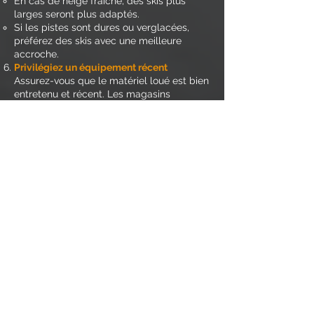
En cas de neige fraîche, des skis plus
larges seront plus adaptés.
Si les pistes sont dures ou verglacées,
préférez des skis avec une meilleure
accroche.
Privilégiez un équipement récent
Assurez-vous que le matériel loué est bien
entretenu et récent. Les magasins
professionnels mettent régulièrement à
jour leur parc pour offrir des performances
optimales.
Pensez aux accessoires
En plus des skis ou snowboard, vérifiez
que vous disposez :
De bâtons adaptés à votre taille.
D’un casque pour votre sécurité.
De lunettes ou d’un masque avec
protection UV pour le confort visuel.
Adaptez la durée de la location à vos
besoins
Certains magasins proposent des
réductions pour les locations longues
durées ou des packs familiaux.
Vérifiez les assurances