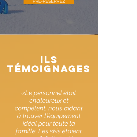
PRÉ-RÉSERVEZ
ILS
TÉMOIGNAGES
«Le personnel était
chaleureux et
compétent, nous aidant
à trouver l'équipement
idéal pour toute la
famille. Les skis étaient