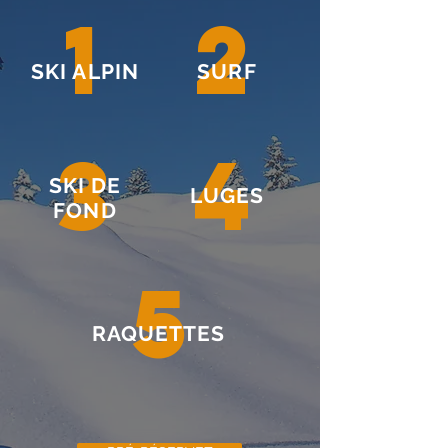
1
2
SKI ALPIN
SURF
3
4
SKI DE
LUGES
FOND
5
RAQUETTES